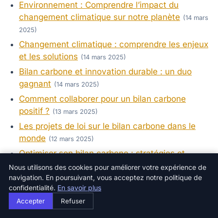
Environnement : Comprendre l’impact du
changement climatique sur notre planète
(14 mars
2025)
Changement climatique : comprendre les enjeux
et les solutions
(14 mars 2025)
Bilan carbone et innovation durable : un duo
gagnant
(14 mars 2025)
Comment collaborer pour un bilan carbone
positif ?
(13 mars 2025)
Les projets de loi sur le bilan carbone dans le
monde
(12 mars 2025)
Optimiser son bilan carbone : stratégies et
bonnes pratiques
(10 mars 2025)
Nous utilisons des cookies pour améliorer votre expérience de
navigation. En poursuivant, vous acceptez notre politique de
Les conséquences du dérèglement climatique
confidentialité.
En savoir plus
sur l’agriculture
(9 mars 2025)
Accepter
Refuser
Bilan carbone : engager un changement à