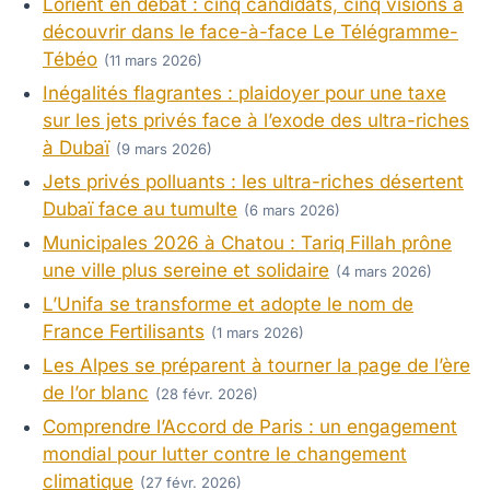
Lorient en débat : cinq candidats, cinq visions à
découvrir dans le face-à-face Le Télégramme-
Tébéo
(11 mars 2026)
Inégalités flagrantes : plaidoyer pour une taxe
sur les jets privés face à l’exode des ultra-riches
à Dubaï
(9 mars 2026)
Jets privés polluants : les ultra-riches désertent
Dubaï face au tumulte
(6 mars 2026)
Municipales 2026 à Chatou : Tariq Fillah prône
une ville plus sereine et solidaire
(4 mars 2026)
L’Unifa se transforme et adopte le nom de
France Fertilisants
(1 mars 2026)
Les Alpes se préparent à tourner la page de l’ère
de l’or blanc
(28 févr. 2026)
Comprendre l’Accord de Paris : un engagement
mondial pour lutter contre le changement
climatique
(27 févr. 2026)