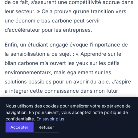
de ce fait, s’assurent une
compétitivité
accrue dans
leur secteur. » Cela prouve qu’une transition vers
une économie bas carbone peut servir
d’accélérateur pour les entreprises.
Enfin, un étudiant engagé évoque l’importance de
la sensibilisation à ce sujet : « Apprendre sur le
bilan carbone
m’a ouvert les yeux sur les défis
environnementaux, mais également sur les
solutions
possibles pour un avenir durable. J’aspire
à intégrer cette connaissance dans mon futur
projet professionnel afin de stimuler des
Nous utilisons des cookies pour améliorer votre expérience de
comportements écoresponsables. » Ce témoignage
navigation. En poursuivant, vous acceptez notre politique de
souligne le rôle des nouvelles générations dans la
confidentialité.
En savoir plus
Accepter
Refuser
continuité de ces efforts.