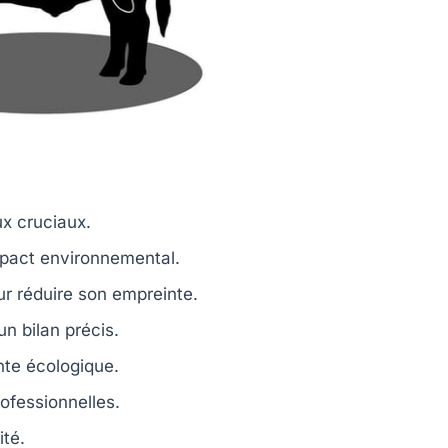
ux cruciaux.
mpact environnemental.
r réduire son empreinte.
n bilan précis.
nte écologique
.
ofessionnelles.
ité
.