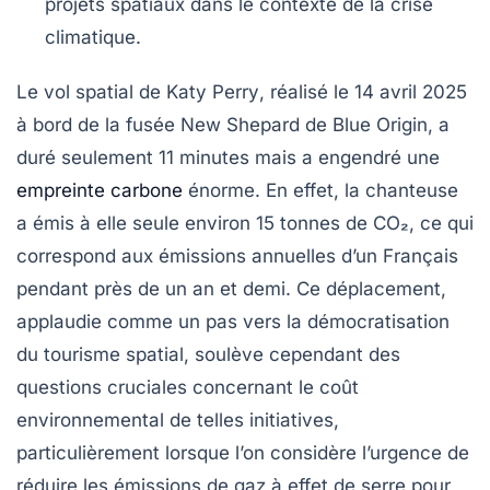
projets spatiaux dans le contexte de la
crise
climatique
.
Le vol
spatial
de
Katy Perry
, réalisé le 14 avril 2025
à bord de la fusée
New Shepard
de
Blue Origin
, a
duré seulement
11 minutes
mais a engendré une
empreinte carbone
énorme. En effet, la chanteuse
a émis à elle seule environ
15 tonnes de CO₂
, ce qui
correspond aux émissions annuelles d’un Français
pendant près de
un an et demi
. Ce déplacement,
applaudie comme un pas vers la
démocratisation
du tourisme spatial, soulève cependant des
questions cruciales concernant le coût
environnemental
de telles initiatives,
particulièrement lorsque l’on considère l’urgence de
réduire les émissions de gaz à effet de serre pour