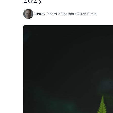
Audrey Picard
·
22 octobre 2025
·
9 min