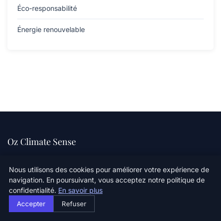
Éco-responsabilité
Énergie renouvelable
Oz Climate Sense
Ensemble pour un climat sain
Nous utilisons des cookies pour améliorer votre expérience de
navigation. En poursuivant, vous acceptez notre politique de
confidentialité.
En savoir plus
Catégories
Accepter
Refuser
Catégorie