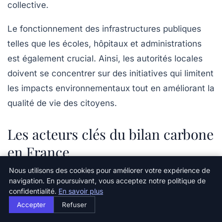
collective.
Le fonctionnement des infrastructures publiques
telles que les écoles, hôpitaux et administrations
est également crucial. Ainsi, les autorités locales
doivent se concentrer sur des initiatives qui limitent
les impacts environnementaux tout en améliorant la
qualité de vie des citoyens.
Les acteurs clés du bilan carbone
en France
Nous utilisons des cookies pour améliorer votre expérience de
En France, plusieurs acteurs jouent un rôle
navigation. En poursuivant, vous acceptez notre politique de
déterminant dans la promotion du bilan carbone.
confidentialité.
En savoir plus
Des organisations non gouvernementales aux
Accepter
Refuser
entreprises, chaque partie prenante a un rôle à