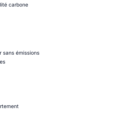
alité carbone
ir sans émissions
ses
rtement