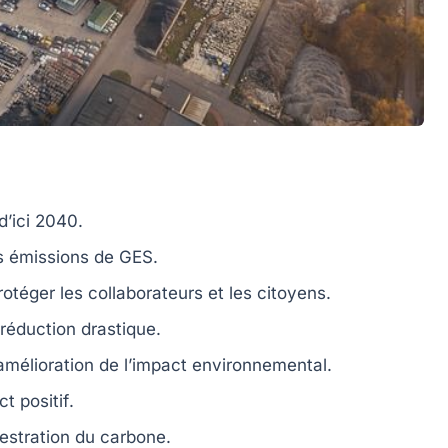
d’ici
2040
.
es
émissions de GES
.
rotéger les
collaborateurs
et les
citoyens
.
réduction drastique
.
amélioration de l’impact environnemental.
t positif
.
estration du carbone
.