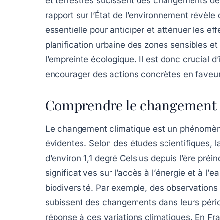
et terrestres subissent des changements de h
rapport sur l’État de l’environnement révèl
essentielle pour anticiper et atténuer les ef
planification urbaine des zones sensibles et 
l’empreinte écologique. Il est donc crucial d
encourager des
actions concrètes
en faveur
Comprendre le changement cl
Le
changement climatique
est un phénomène 
évidentes. Selon des études scientifiques, l
d’environ 1,1 degré Celsius depuis l’ère préin
significatives
sur l’accès à l’
énergie
et à l’
ea
biodiversité
. Par exemple, des observations
subissent des changements dans leurs périod
réponse à ces variations climatiques. En Fra