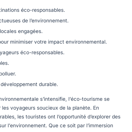
tinations éco-responsables
.
ectueuses de l’environnement
.
locales engagées
.
 pour
minimiser votre impact environnemental
.
oyageurs éco-responsables.
bles
.
olluer.
 développement durable.
ironnementale s’intensifie, l’
éco-tourisme
se
les voyageurs soucieux de la planète. En
urables
, les touristes ont l’opportunité d’explorer des
ur l’
environnement
. Que ce soit par l’immersion