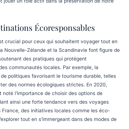
jouer un rôle actif dans la
préservation de notre
stinations Écoresponsables
t crucial pour ceux qui souhaitent voyager tout en
la Nouvelle-Zélande
et
la Scandinavie
font figure de
soutenant des pratiques qui protégent
 des
communautés locales
. Par exemple, la
 politiques favorisant le tourisme durable, telles
ter des normes écologiques strictes. En 2020,
noté l’importance de choisir des options de
élant ainsi une forte tendance vers des voyages
 France, des initiatives locales comme les
éco-
é d’explorer tout en s’immergeant dans des modes de