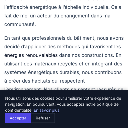
l’
efficacité énergétique
à l’échelle individuelle. Cela
fait de moi un acteur du changement dans ma
communauté.
En tant que professionnels du bâtiment, nous avons
décidé d’appliquer des méthodes qui favorisent les
énergies renouvelables
dans nos constructions. En
utilisant des matériaux recyclés et en intégrant des
systèmes énergétiques durables, nous contribuons
à créer des habitats qui respectent
l’environnement. Nos clients se sentent rassurés de
savoir qu’ils investissent dans des projets qui
Nous utilisons des cookies pour améliorer votre expérience de
navigation. En poursuivant, vous acceptez notre politique de
minimisent leur
impact climatique
tout en
confidentialité.
En savoir plus
garantissant un confort optimal.
Accepter
Refuser