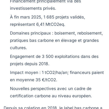
Financement principalement via des
investissements privés
.
À fin mars 2025,
1 685 projets
validés,
représentant
6,41 MtCO2eq
.
Domaines principaux :
boisement
,
reboisement
,
pratiques
bas carbone
en élevage et grandes
cultures.
Engagement de
3 500 exploitations
dans des
projets depuis 2018.
Impact moyen :
1 tCO2/ha/an
; financeurs paient
en moyenne
35 €/tCO2
.
Nouvelles perspectives avec un cadre de
certification carbone
au niveau européen.
Depuis sa création en
2018
, le
label bas carbone
a