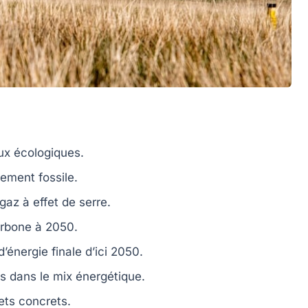
x écologiques.
ement fossile.
gaz à effet de serre
.
arbone
à
2050
.
énergie finale d’ici
2050
.
es
dans le mix énergétique.
ets concrets.