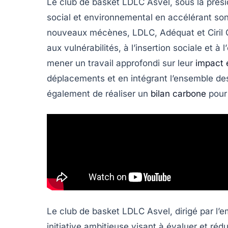
Le club de basket
LDLC Asvel
, sous la prés
social et environnemental en accélérant so
nouveaux mécènes,
LDLC
,
Adéquat
et
Ciril
aux
vulnérabilités
, à l’
insertion sociale
et à l’
mener un travail approfondi sur leur
impact 
déplacements
et en intégrant l’ensemble des
également de réaliser un
bilan carbone
pour 
Le club de basket
LDLC Asvel
, dirigé par l
initiative ambitieuse visant à évaluer et ré