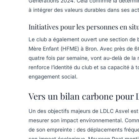
Générations 2024
. Cela confirme la détermi
à intégrer des valeurs durables dans ses act
Initiatives pour les personnes en si
Le club a également ouvert une section de
Mère Enfant (
HFME
) à Bron. Avec près de 60
quatre fois par semaine, vont au-delà de la
renforce l’identité du club et sa capacité à 
engagement social.
Vers un bilan carbone pour
Un des objectifs majeurs de LDLC Asvel est
mesurer son impact environnemental. Comme
de son empreinte : des déplacements fréquent
son impact écologique.
Maureen Reat
mentio