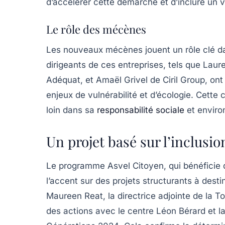
d’accélérer cette démarche et d’inclure un 
Le rôle des mécènes
Les nouveaux mécènes jouent un rôle clé da
dirigeants de ces entreprises, tels que
Laure
Adéquat
, et
Amaël Grivel
de
Ciril Group
, on
enjeux de vulnérabilité et d’écologie. Cette 
loin dans sa
responsabilité sociale
et enviro
Un projet basé sur l’inclusio
Le programme
Asvel Citoyen
, qui bénéfici
l’accent sur des projets structurants à destin
Maureen Reat
, la directrice adjointe de la
To
des actions avec le centre Léon Bérard et l