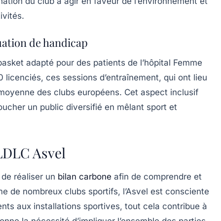
nation du club à agir en faveur de l’environnement et
ivités.
tuation de handicap
basket adapté
pour des patients de l’hôpital Femme
 licenciés, ces sessions d’entraînement, qui ont lieu
 moyenne des clubs européens. Cet aspect inclusif
toucher un public diversifié en mêlant sport et
 LDLC Asvel
 de réaliser un
bilan carbone
afin de comprendre et
 de nombreux clubs sportifs, l’Asvel est consciente
s aux installations sportives, tout cela contribue à
nne la nécessité d’impliquer l’ensemble des parties