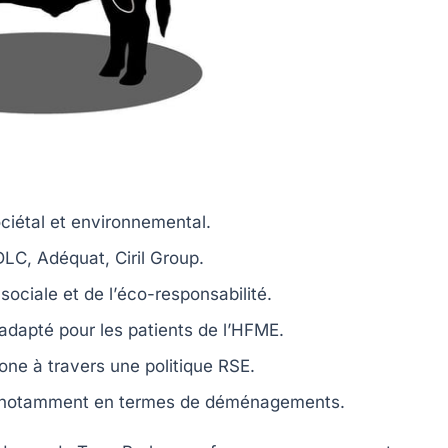
ciétal
et
environnemental
.
DLC
,
Adéquat
,
Ciril Group
.
 sociale
et de l’
éco-responsabilité
.
 adapté
pour les patients de l’
HFME
.
bone
à travers une
politique RSE
.
, notamment en termes de
déménagements
.