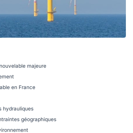
enouvelable majeure
ement
lable
en France
s hydrauliques
ntraintes géographiques
nvironnement