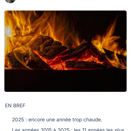
EN BREF
2025
: encore une année trop
chaude
.
Les années
2015 à 2025
: les
11 années
les plus