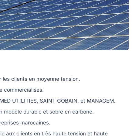
 les clients en
moyenne tension
.
le commercialisés.
MED UTILITIES
,
SAINT GOBAIN
, et
MANAGEM
.
un modèle
durable
et
sobre en carbone
.
eprises marocaines.
nie aux clients en
très haute tension
et
haute