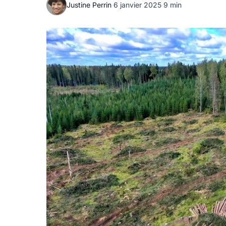
Justine Perrin
·
6 janvier 2025
·
9 min