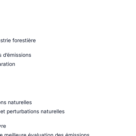
strie forestière
s d’émissions
aration
ons naturelles
et perturbations naturelles
vre
e meilleure évaluation des émissions