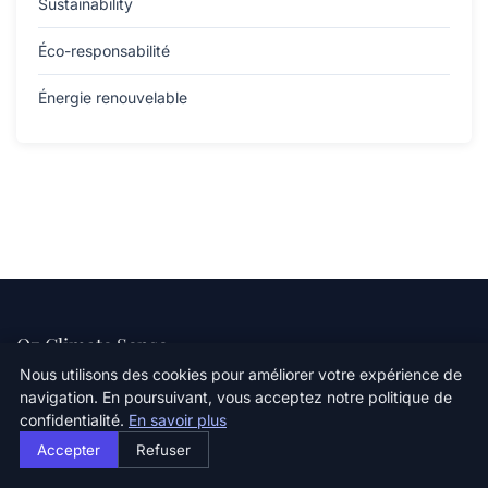
Sustainability
Éco-responsabilité
Énergie renouvelable
Oz Climate Sense
Nous utilisons des cookies pour améliorer votre expérience de
Ensemble pour un climat sain
navigation. En poursuivant, vous acceptez notre politique de
confidentialité.
En savoir plus
Accepter
Refuser
Catégories