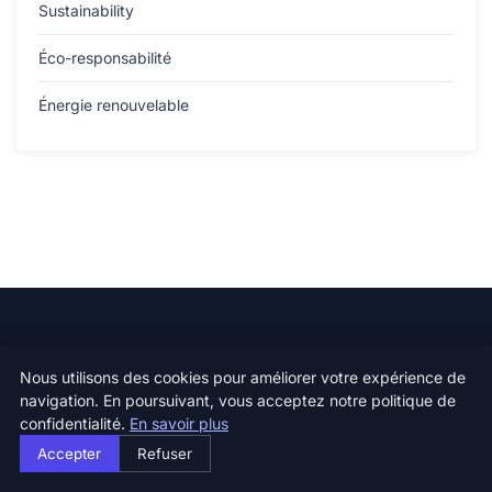
Sustainability
Éco-responsabilité
Énergie renouvelable
Oz Climate Sense
Nous utilisons des cookies pour améliorer votre expérience de
Ensemble pour un climat sain
navigation. En poursuivant, vous acceptez notre politique de
confidentialité.
En savoir plus
Accepter
Refuser
Catégories