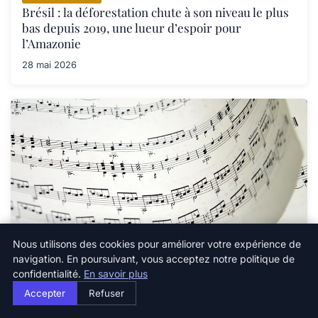
Brésil : la déforestation chute à son niveau le plus
bas depuis 2019, une lueur d’espoir pour
l’Amazonie
28 mai 2026
Nous utilisons des cookies pour améliorer votre expérience de
navigation. En poursuivant, vous acceptez notre politique de
ENVIRONNEMENT
confidentialité.
En savoir plus
Environnement : découvrez le Sea-Score, l’outil
innovant pour mesurer l’impact de nos modes de
Accepter
Refuser
vie sur la santé des océans