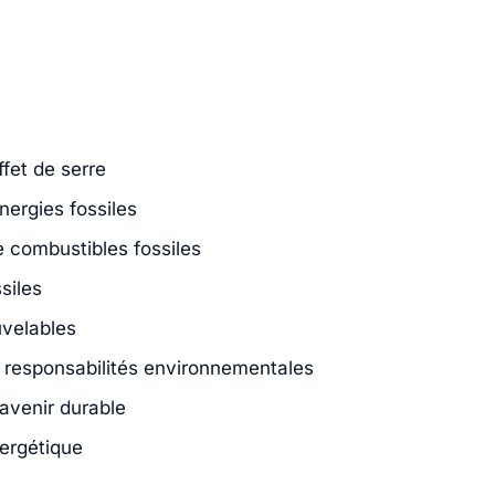
ffet de serre
énergies fossiles
 combustibles fossiles
siles
uvelables
t responsabilités environnementales
avenir durable
nergétique