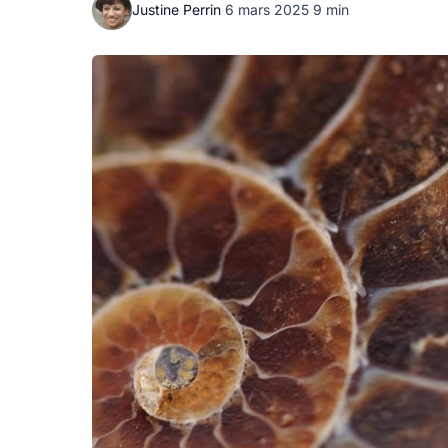
Justine Perrin
·
6 mars 2025
·
9 min