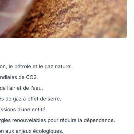
bon
, le
pétrole
et le
gaz naturel
.
ndiales de CO2
.
e l’air et de l’eau.
tés de
gaz à effet de serre
.
ssions
d’une entité.
rgies renouvelables
pour réduire la dépendance.
ion aux enjeux
écologiques
.