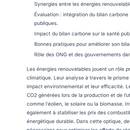
Synergies entre les
énergies renouvelabl
Évaluation : intégration du
bilan carbone
publiques.
Impact du
bilan carbone
sur la
santé pub
Bonnes pratiques pour améliorer son
bil
Rôle des
ONG
et des gouvernements dan
Les
énergies renouvelables
jouent un rôle pr
climatique
. Leur analyse à travers le prism
impact environnemental
et leur efficacité. 
CO2
générées lors de la production et de l’u
comme l’
éolien
, le
solaire
ou la
biomasse
. I
également à stabiliser les prix des combusti
énergétique durable. Dans cette optique, d
nécessaires pour optimiser les efforts de r