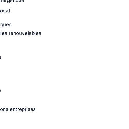
énergétique
local
iques
gies renouvelables
e
e
ions entreprises