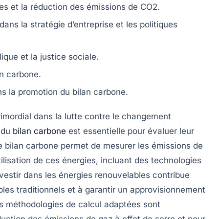
es
et la réduction des émissions de
CO2
.
dans la stratégie d’entreprise et les politiques
lique
et la justice sociale.
an carbone
.
s la promotion du
bilan carbone
.
imordial dans la lutte contre le
changement
e du
bilan carbone
est essentielle pour évaluer leur
Le
bilan carbone
permet de mesurer les
émissions de
tilisation de ces énergies, incluant des technologies
nvestir dans les énergies renouvelables contribue
bles traditionnels et à garantir un approvisionnement
es méthodologies de calcul adaptées sont
éduction des
émissions de gaz à effet de serre
et pour