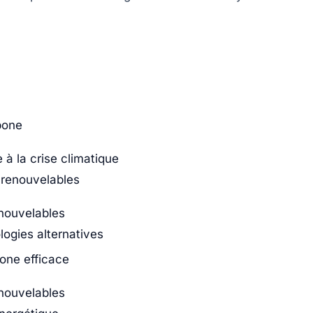
bone
à la crise climatique
 renouvelables
enouvelables
ogies alternatives
bone efficace
nouvelables