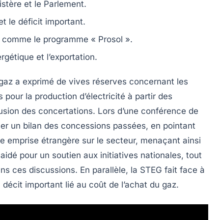
tère et le Parlement.
t le déficit important.
comme le programme « Prosol ».
ergétique
et l’exportation.
 gaz
a exprimé de vives
réserves
concernant les
s
pour la production d’électricité à partir des
usion
des concertations. Lors d’une conférence de
uer un
bilan
des concessions passées, en pointant
ne
emprise étrangère
sur le secteur, menaçant ainsi
plaidé pour un soutien aux
initiatives nationales
, tout
s ces discussions. En parallèle, la STEG fait face à
n
décit
important lié au coût de l’achat du gaz.