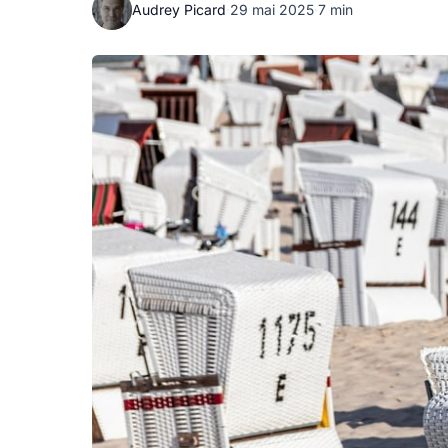
Audrey Picard
·
29 mai 2025
·
7 min