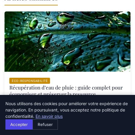
ÉCO-RESPONSABILITÉ
Récupération d’eau de pluie : guide complet pour
économiser et préserver la ressource
22 mai 2026
Nous utilisons des cookies pour améliorer votre expérience de
navigation. En poursuivant, vous acceptez notre politique de
confidentialité.
En savoir plus
Accepter
Refuser