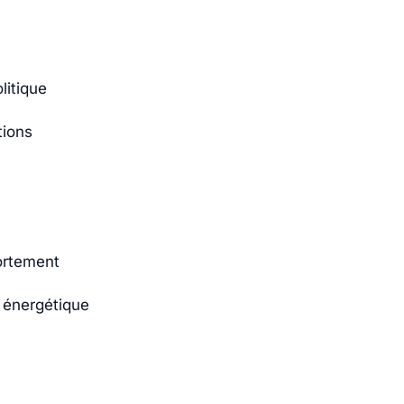
litique
tions
ortement
n énergétique