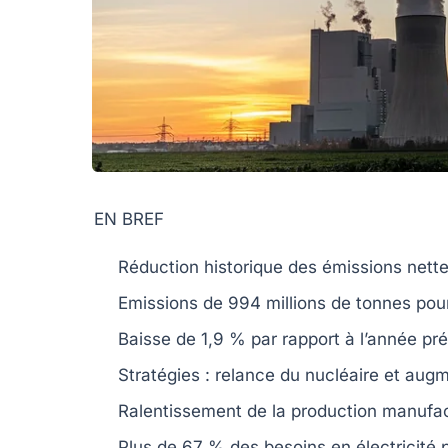
EN BREF
Réduction historique
des émissions nettes
Emissions de
994 millions de tonnes
pour
Baisse de
1,9 %
par rapport à l’année pr
Stratégies : relance du
nucléaire
et augm
Ralentissement de la production
manufac
Plus de
67 %
des besoins en électricité