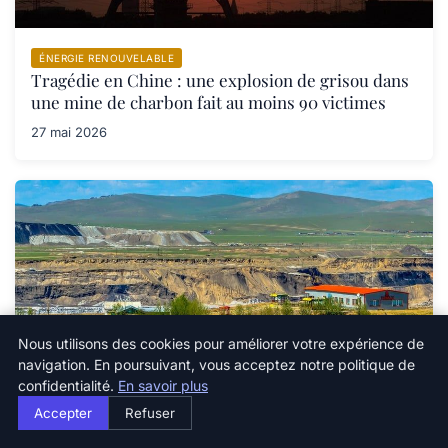
ÉNERGIE RENOUVELABLE
Tragédie en Chine : une explosion de grisou dans
une mine de charbon fait au moins 90 victimes
27 mai 2026
Nous utilisons des cookies pour améliorer votre expérience de
navigation. En poursuivant, vous acceptez notre politique de
confidentialité.
En savoir plus
ÉNERGIE RENOUVELABLE
Accepter
Refuser
Tragédie dans une mine de charbon en Chine :