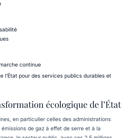
e
abilité
ques
démarche continue
 l’État pour des services publics durables et
nsformation écologique de l’État
nes, en particulier celles des administrations
x émissions de
gaz à effet de serre
et à la
ance, le secteur public, avec ses 2,5 millions