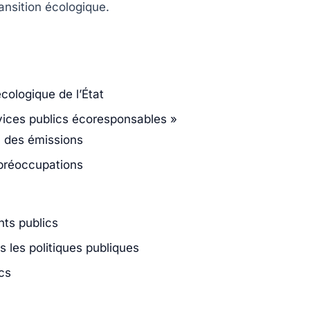
ransition écologique
.
cologique de l’État
rvices publics écoresponsables »
n des émissions
 préoccupations
nts publics
s les politiques publiques
cs