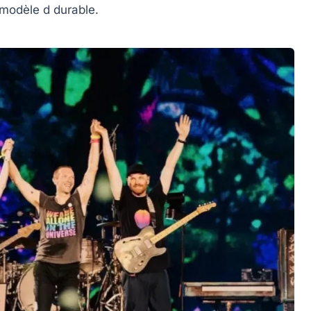
n modèle
d durable
.