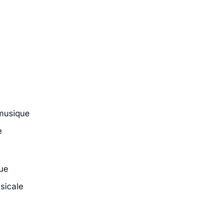
 musique
e
que
sicale