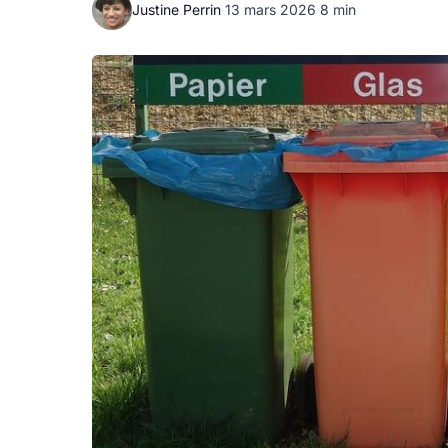
Justine Perrin
·
13 mars 2026
·
8 min