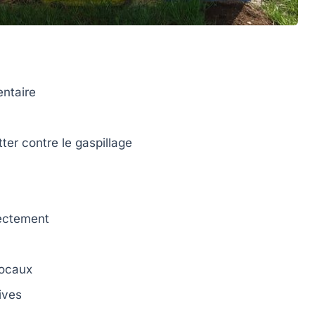
entaire
tter contre le
gaspillage
rectement
locaux
tives