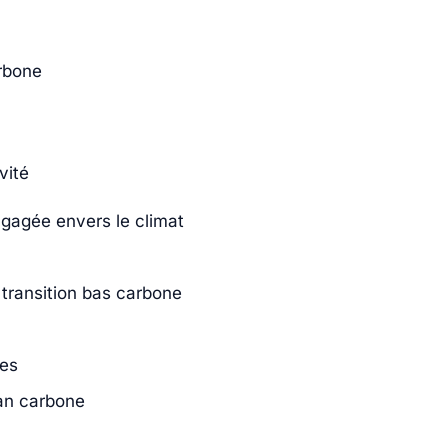
arbone
vité
ngagée envers le climat
transition bas carbone
ues
lan carbone