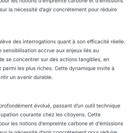
pour les notions d’
empreinte carbone
et d’
émissions
e sur la nécessité d’agir concrètement pour
réduire
lève des interrogations quant à son efficacité réelle.
ne
sensibilisation
accrue aux enjeux liés au
de se concentrer sur des actions tangibles, en
et parmi les plus
riches
. Cette dynamique invite à
ntir un avenir durable.
profondément évolué, passant d’un outil technique
ccupation courante chez les
citoyens
. Cette
pour les notions d’
empreinte carbone
et d’
émissions
e sur la nécessité d’agir concrètement pour
réduire