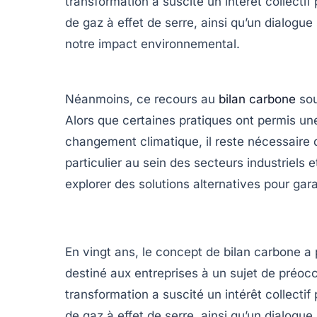
transformation a suscité un intérêt collectif 
de gaz à effet de serre
, ainsi qu’un dialogu
notre impact environnemental
.
Néanmoins, ce recours au
bilan carbone
sou
Alors que certaines pratiques ont permis u
changement climatique, il reste nécessaire 
particulier au sein des secteurs industriels 
explorer des solutions alternatives pour gara
En
vingt ans
, le concept de
bilan carbone
a 
destiné aux entreprises à un sujet de préo
transformation a suscité un intérêt collectif 
de gaz à effet de serre
, ainsi qu’un dialogu