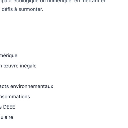
l’impact écologique du numérique, en mettant en
s défis à surmonter.
umérique
en œuvre inégale
mpacts environnementaux
onsommations
es DEEE
ulaire