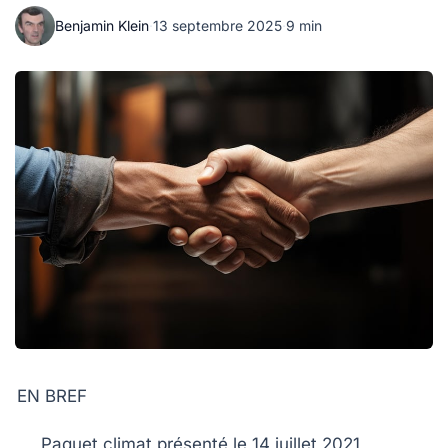
Benjamin Klein
·
13 septembre 2025
·
9 min
EN BREF
Paquet climat
présenté le
14 juillet 2021
,