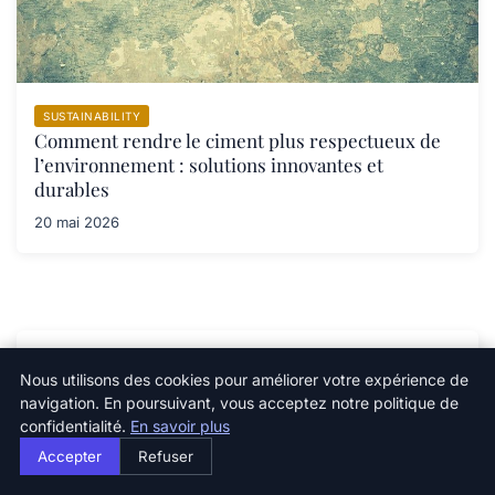
SUSTAINABILITY
Comment rendre le ciment plus respectueux de
l’environnement : solutions innovantes et
durables
20 mai 2026
Newsletter
Nous utilisons des cookies pour améliorer votre expérience de
navigation. En poursuivant, vous acceptez notre politique de
Inscrivez-vous pour recevoir nos derniers articles
confidentialité.
En savoir plus
directement dans votre boîte mail.
Accepter
Refuser