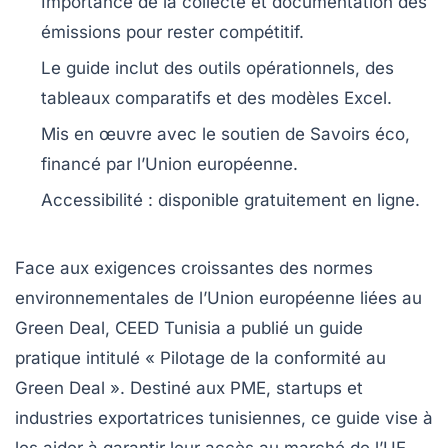
Importance de la
collecte
et
documentation
des
émissions pour rester compétitif.
Le guide inclut des outils opérationnels, des
tableaux comparatifs
et des
modèles Excel
.
Mis en œuvre avec le soutien de
Savoirs éco
,
financé par l’
Union européenne
.
Accessibilité : disponible
gratuitement
en ligne.
Face aux exigences croissantes des
normes
environnementales
de l’Union européenne liées au
Green Deal
, CEED Tunisia a publié un guide
pratique intitulé « Pilotage de la conformité au
Green Deal ». Destiné aux
PME
,
startups
et
industries exportatrices
tunisiennes, ce guide vise à
les aider à garantir leur accès au marché de l’UE.