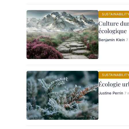
SUSTAINABILIT
Culture dur
écologique
Benjamin Klein
7
SUSTAINABILIT
Écologie urb
Justine Perrin
7 