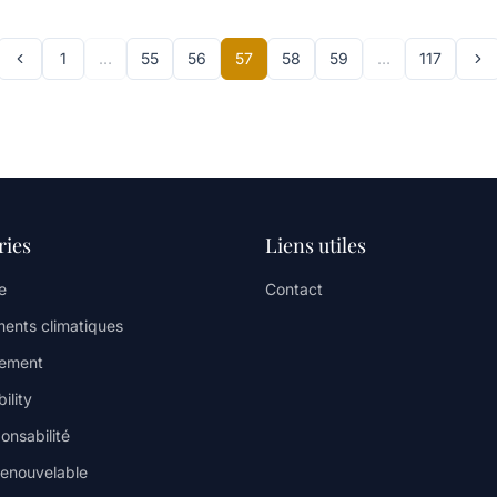
1
…
55
56
57
58
59
…
117
ries
Liens utiles
e
Contact
ents climatiques
nement
ility
onsabilité
renouvelable