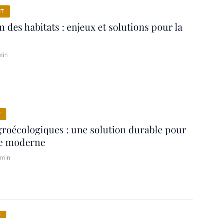
NT
 des habitats : enjeux et solutions pour la
é
min
Y
roécologiques : une solution durable pour
re moderne
 min
Y