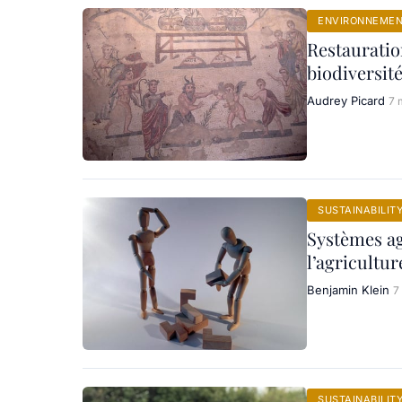
ENVIRONNEME
Restauration
biodiversit
Audrey Picard
7 
SUSTAINABILIT
Systèmes ag
l’agricultu
Benjamin Klein
7
SUSTAINABILIT