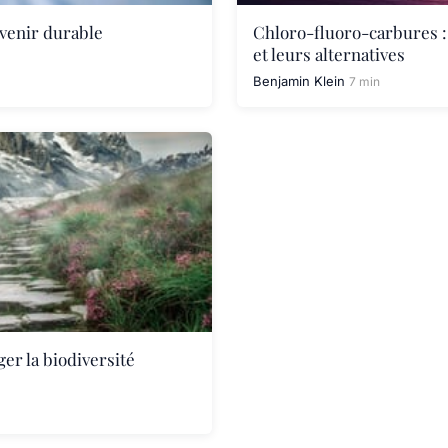
avenir durable
Chloro-fluoro-carbures 
et leurs alternatives
Benjamin Klein
7 min
er la biodiversité