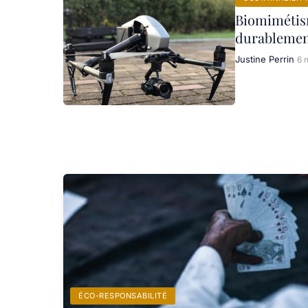
Biomimétism
durableme
Justine Perrin
6 
ÉCO-RESPONSABILITÉ