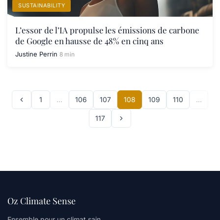
SUSTAINABILITY
L’essor de l’IA propulse les émissions de carbone
de Google en hausse de 48% en cinq ans
Justine Perrin
8 min
1
…
106
107
108
109
110
…
117
Oz Climate Sense
Ensemble pour un climat sain