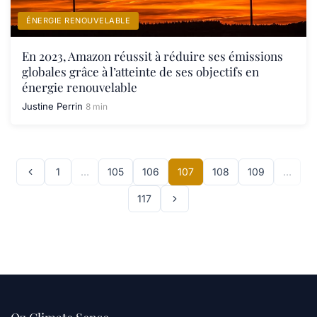
ÉNERGIE RENOUVELABLE
En 2023, Amazon réussit à réduire ses émissions
globales grâce à l’atteinte de ses objectifs en
énergie renouvelable
Justine Perrin
8 min
1
…
105
106
107
108
109
…
117