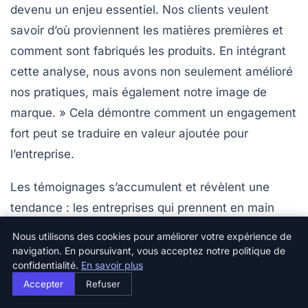
devenu un enjeu essentiel. Nos clients veulent
savoir d’où proviennent les matières premières et
comment sont fabriqués les produits. En intégrant
cette analyse, nous avons non seulement amélioré
nos pratiques, mais également notre image de
marque. » Cela démontre comment un engagement
fort peut se traduire en valeur ajoutée pour
l’entreprise.
Les témoignages s’accumulent et révèlent une
tendance : les entreprises qui prennent en main
leur rôle dans le
bilan carbone
ne se contentent pas
Nous utilisons des cookies pour améliorer votre expérience de
de respecter les
réglementations
, elles s’emploient
navigation. En poursuivant, vous acceptez notre politique de
confidentialité.
En savoir plus
à transformer leurs modèles d’affaires. Un dirigeant
Accepter
Refuser
d’une start-up innovante conclut : « Nous avons