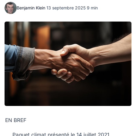
Benjamin Klein
·
13 septembre 2025
·
9 min
EN BREF
Paquet climat
présenté le
14 juillet 2021
,