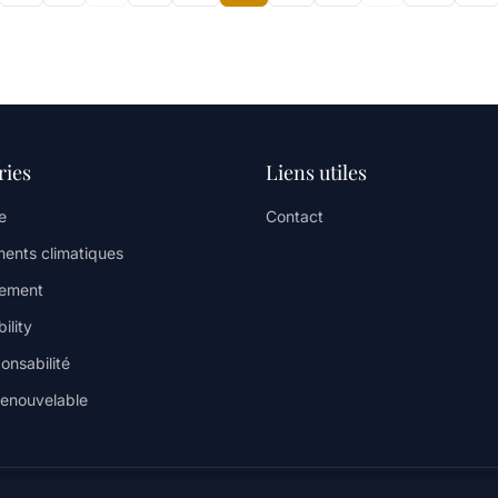
ries
Liens utiles
e
Contact
ents climatiques
nement
ility
onsabilité
renouvelable