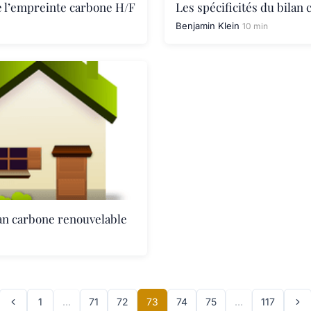
de l’empreinte carbone H/F
Les spécificités du bilan
Benjamin Klein
10 min
lan carbone renouvelable
1
…
71
72
73
74
75
…
117