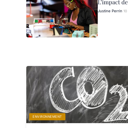
L’impact de
Justine Perrin
10
ENVIRONNEMENT