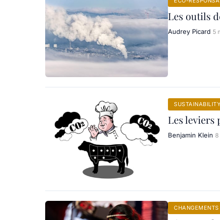
ÉCO-RESPONSAB
Les outils d
Audrey Picard
5 
SUSTAINABILIT
Les leviers
Benjamin Klein
8
CHANGEMENTS 