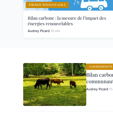
ÉNERGIE RENOUVELABLE
Bilan carbone : la mesure de l’impact des
énergies renouvelables
Audrey Picard
10 min
CHANGEMENTS 
Bilan carbo
communaut
Audrey Picard
11