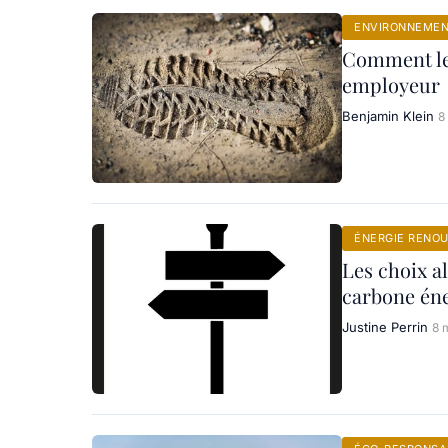
ENVIRONNEME
Comment le 
employeur
Benjamin Klein
8
ÉNERGIE RENO
Les choix al
carbone én
Justine Perrin
8 