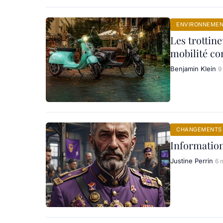
ENVIRONNEME
Les trottine
mobilité co
Benjamin Klein
9
CHANGEMENTS 
Information
Justine Perrin
6 