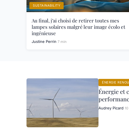
SUSTAINABILITY
Au final, j’ai choisi de retirer toutes mes
lampes solaires malgré leur image écolo et
ingénieuse
Justine Perrin
7 min
ÉNERGIE RENO
Énergie et 
performance
Audrey Picard
10