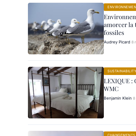
ENVIRONNEME
Environneme
amorcer la 
fossiles
Audrey Picard
8 
SUSTAINABILIT
LEXIQUE : C
WMC
Benjamin Klein
8
CHANGEMENTS 