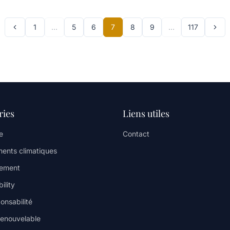
1
…
5
6
7
8
9
…
117
ries
Liens utiles
e
Contact
ents climatiques
nement
ility
onsabilité
renouvelable