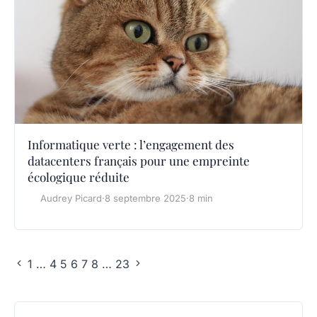
Informatique verte : l’engagement des
datacenters français pour une empreinte
écologique réduite
Audrey Picard
·
8 septembre 2025
·
8 min
1
…
4
5
6
7
8
…
23