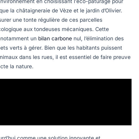
environnement en choisissant l’
éco-pâturage
pour
que la châtaigneraie de Vèze et le jardin d’Olivier.
surer une
tonte régulière
de ces parcelles
cologique
aux tondeuses mécaniques. Cette
, notamment un
bilan carbone
nul
, l’élimination des
ets verts à gérer. Bien que les habitants puissent
imaux dans les rues, il est essentiel de faire preuve
cte la nature.
urd’hui comme une solution innovante et