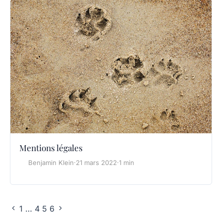
Mentions légales
Benjamin Klein
·
21 mars 2022
·
1 min
1
…
4
5
6