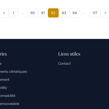
1
…
90
91
92
93
94
…
117
ries
Liens utiles
e
Contact
ents climatiques
nement
ility
onsabilité
renouvelable