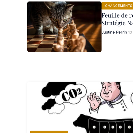
CHANGEMENTS 
Feuille de r
Stratégie N
Justine Perrin
10