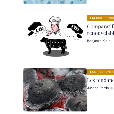
ÉNERGIE RENO
Comparatif 
renouvelab
Benjamin Klein
9
ÉCO-RESPONSAB
Les tendanc
Justine Perrin
10