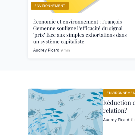
ENVIRONNEMENT
Économie et environnement : François
Gemenne souligne l’efficacité du signal
‘prix’ face aux simples exhortations dans
un système capitaliste
Audrey Picard
9 min
ENVIRONNEME
Réduction d
relation?
Audrey Picard
11