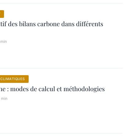
Y
if des bilans carbone dans différents
 min
CLIMATIQUES
ne : modes de calcul et méthodologies
1 min