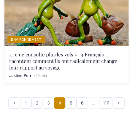
ENVIRONNEMENT
« Je ne consulte plus les vols » : 4 Français
racontent comment ils ont radicalement changé
leur rapport au voyage
Justine Perrin
10 min
1
2
3
4
5
6
…
117