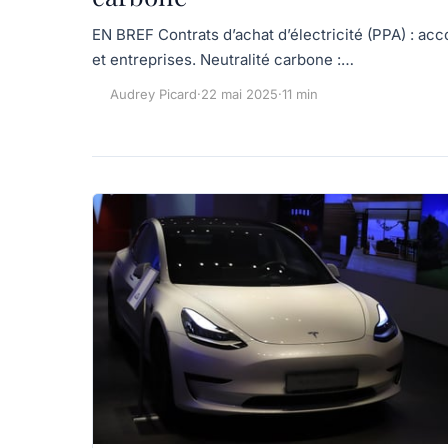
EN BREF Contrats d’achat d’électricité (PPA) : ac
et entreprises. Neutralité carbone :…
Audrey Picard
·
22 mai 2025
·
11 min